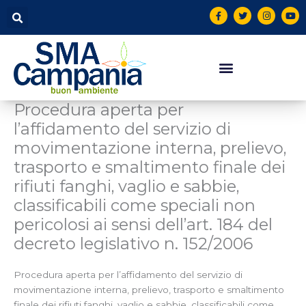
Vai
contenuto
F
T
I
Y
a
w
n
o
al
c
i
s
u
contenuto
e
t
t
t
b
t
a
u
o
e
g
b
o
r
r
e
k
a
-
m
f
Procedura aperta per
l’affidamento del servizio di
movimentazione interna, prelievo,
trasporto e smaltimento finale dei
rifiuti fanghi, vaglio e sabbie,
classificabili come speciali non
pericolosi ai sensi dell’art. 184 del
decreto legislativo n. 152/2006
Procedura aperta per l’affidamento del servizio di
movimentazione interna, prelievo, trasporto e smaltimento
finale dei rifiuti fanghi, vaglio e sabbie, classificabili come