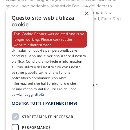
speciali non pericolosi ai sensi dell’art. 184 del decreto
×
legislativo n. 152/2006 e s.m.i., prodotti dagli impianti di
Questo sito web utilizza
depurazione di Acerra, Marcianise, Napoli Nord, Foce Regi
cookie
Lagni-Succivo e Cuma.
This Cookie Banner was deleted and is no
longer working. Please contact the
F
T
I
Y
website administrator.
a
w
n
o
Utilizziamo i cookie per personalizzare
c
i
s
u
contenuti, annunci e per analizzare il nostro
e
t
t
t
b
t
a
u
traffico. Condividiamo inoltre informazioni
o
e
g
b
sul tuo utilizzo del nostro sito con i nostri
o
r
r
e
partner pubblicitari e di analisi che
k
a
potrebbero combinarle con altre
-
m
Email:
f
informazioni che hai fornito loro o che
smacampaniaspa@pec.it –
info@smacampania.it
hanno raccolto dal tuo utilizzo dei loro
servizi.
Leggi di più
MOSTRA TUTTI I PARTNER
(1849) →
STRETTAMENTE NECESSARI
Fax:
0823/21034
PERFORMANCE