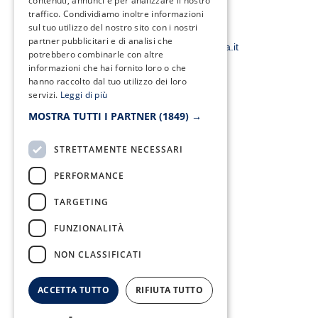
contenuti, annunci e per analizzare il nostro
b
t
a
u
traffico. Condividiamo inoltre informazioni
o
e
g
b
o
r
r
e
sul tuo utilizzo del nostro sito con i nostri
Email:
k
a
partner pubblicitari e di analisi che
smacampaniaspa@pec.it –
info@smacampania.it
-
m
potrebbero combinarle con altre
f
informazioni che hai fornito loro o che
hanno raccolto dal tuo utilizzo dei loro
servizi.
Leggi di più
MOSTRA TUTTI I PARTNER
(1849) →
Fax:
0823/21034
STRETTAMENTE NECESSARI
PERFORMANCE
TARGETING
Telefono:
0823/322550
FUNZIONALITÀ
NON CLASSIFICATI
ACCETTA TUTTO
RIFIUTA TUTTO