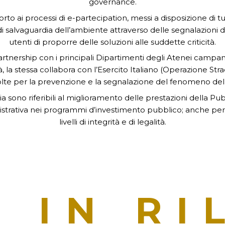
governance.
 ai processi di e-partecipation, messi a disposizione di tutti
 di salvaguardia dell’ambiente attraverso delle segnalazioni di
utenti di proporre delle soluzioni alle suddette criticità.
ership con i principali Dipartimenti degli Atenei campani e 
cietà, la stessa collabora con l’Esercito Italiano (Operazione S
volte per la prevenzione e la segnalazione del fenomeno dell’
a sono riferibili al miglioramento delle prestazioni della P
istrativa nei programmi d’investimento pubblico; anche per 
livelli di integrità e di legalità.
S
IN RI