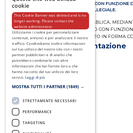
COMPONENTE, DI CUI UNO CON FUNZIONE DI
cookie
COSTITUITO IN FORMA COLLEGIALE.
This Cookie Banner was deleted and is no
longer working. Please contact the
AVVISO DI SELEZIONE PUBBLICA, MEDIAN
website administrator.
COMPONENTE, DI CUI UNO CON FUNZIONE 
Utilizziamo i cookie per personalizzare
PERFORMANCE, COSTITUITO IN FORMA CO
contenuti, annunci e per analizzare il nostro
traffico. Condividiamo inoltre informazioni
Scarica documentazione
sul tuo utilizzo del nostro sito con i nostri
partner pubblicitari e di analisi che
potrebbero combinarle con altre
informazioni che hai fornito loro o che
hanno raccolto dal tuo utilizzo dei loro
servizi.
Leggi di più
MOSTRA TUTTI I PARTNER
(1849) →
STRETTAMENTE NECESSARI
PERFORMANCE
TARGETING