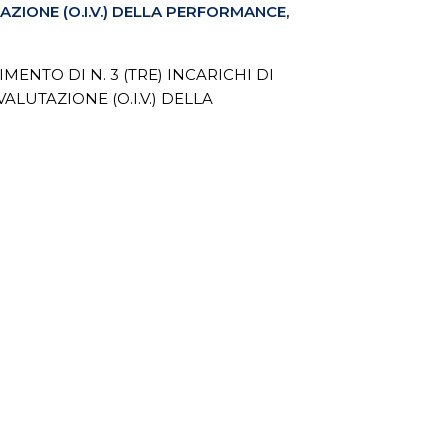
ZIONE (O.I.V.) DELLA PERFORMANCE,
NTO DI N. 3 (TRE) INCARICHI DI
LUTAZIONE (O.I.V.) DELLA