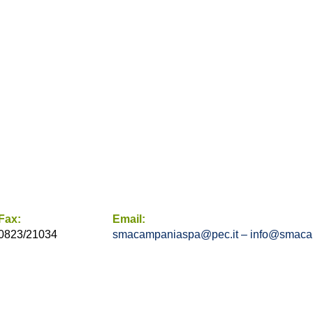
Fax:
Email:
0823/21034
smacampaniaspa@pec.it –
info@smacam