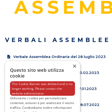
ASSEMB
VERBALI ASSEMBLEE
Verbale Assemblea Ordinaria del 28 luglio 2023
×
Questo sito web utilizza
Verbale Assemblea ordinaria del 20.02.2023
cookie
This Cookie Banner was deleted and is no
Verbale Assemblea ordinaria del 17.01.2023
longer working. Please contact the
website administrator.
Utilizziamo i cookie per personalizzare
contenuti, annunci e per analizzare il nostro
Verbale Assemblea Ordinaria del 28.07.2022
traffico. Condividiamo inoltre informazioni