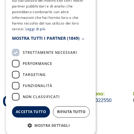
sul tuo utilizzo del nostro sito con i nostri
partner pubblicitari e di analisi che
potrebbero combinarle con altre
informazioni che hai fornito loro o che
hanno raccolto dal tuo utilizzo dei loro
servizi.
Leggi di più
MOSTRA TUTTI I PARTNER
(1849) →
STRETTAMENTE NECESSARI
PERFORMANCE
TARGETING
FUNZIONALITÀ
Telefono:
NON CLASSIFICATI
0823/322550
ACCETTA TUTTO
RIFIUTA TUTTO
MOSTRA DETTAGLI