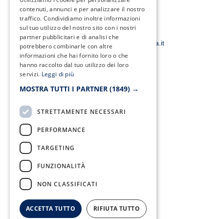
e
t
t
t
contenuti, annunci e per analizzare il nostro
b
t
a
u
traffico. Condividiamo inoltre informazioni
o
e
g
b
o
r
r
e
sul tuo utilizzo del nostro sito con i nostri
Email:
k
a
partner pubblicitari e di analisi che
-
m
smacampaniaspa@pec.it –
info@smacampania.it
potrebbero combinarle con altre
f
informazioni che hai fornito loro o che
hanno raccolto dal tuo utilizzo dei loro
servizi.
Leggi di più
MOSTRA TUTTI I PARTNER
(1849) →
Fax:
0823/21034
STRETTAMENTE NECESSARI
PERFORMANCE
TARGETING
Telefono:
0823/322550
FUNZIONALITÀ
NON CLASSIFICATI
ACCETTA TUTTO
RIFIUTA TUTTO