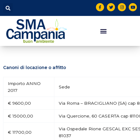
Vai
contenuto
F
T
I
Y
a
w
n
o
al
c
i
s
u
contenuto
e
t
t
t
b
t
a
u
o
e
g
b
o
r
r
e
k
a
-
m
f
Canoni di locazione o affitto
Importo ANNO
Sede
2017
€ 9600,00
Via Roma – BRACIGLIANO (SA) cap 
€ 15000,00
Via Quercione, 60 CASERTA cap 8110
Via Ospedale Rione GESCAL EXC S
€ 11700,00
81037