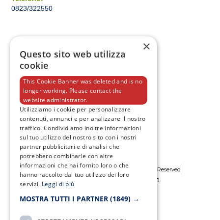
0823/322550
×
Questo sito web utilizza
cookie
This Cookie Banner was deleted and is no
longer working. Please contact the
website administrator.
Utilizziamo i cookie per personalizzare
contenuti, annunci e per analizzare il nostro
traffico. Condividiamo inoltre informazioni
sul tuo utilizzo del nostro sito con i nostri
partner pubblicitari e di analisi che
potrebbero combinarle con altre
informazioni che hai fornito loro o che
Copyright © 2026 SMA Campania - All Rights Reserved
hanno raccolto dal tuo utilizzo dei loro
SMA CAMPANIA® P.IVA: 07788680630
servizi.
Leggi di più
MOSTRA TUTTI I PARTNER
(1849) →