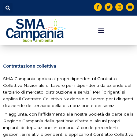
Vai
contenuto
F
T
I
Y
a
w
n
o
al
c
i
s
u
contenuto
e
t
t
t
b
t
a
u
o
e
g
b
o
r
r
e
k
a
-
m
f
Contrattazione collettiva
SMA Campania applica ai propri dipendenti il Contratto
Collettivo Nazionale di Lavoro per i dipendenti da aziende del
terziario di mercato: distribuzione e servizi. Per i dirigenti si
applica il Contratto Collettivo Nazionale di Lavoro per i dirigenti
di aziende del terziario della distribuzione e dei servizi.
In aggiunta, con l’affidamento alla nostra Società da parte della
Regione Campania della gestione diretta di alcuni propri
impianti di depurazione, in continuità con le precedenti
gestioni, ai relativi dipendenti si applicano il Contratto Collettivo