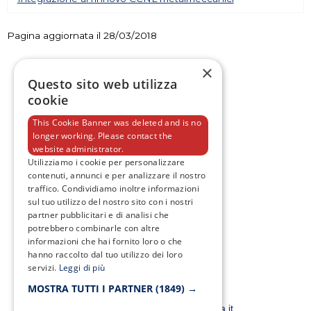
Pagina aggiornata il 28/03/2018
×
Questo sito web utilizza
cookie
This Cookie Banner was deleted and is no
longer working. Please contact the
website administrator.
Utilizziamo i cookie per personalizzare
F
T
I
Y
contenuti, annunci e per analizzare il nostro
a
w
n
o
c
i
s
u
traffico. Condividiamo inoltre informazioni
e
t
t
t
sul tuo utilizzo del nostro sito con i nostri
b
t
a
u
partner pubblicitari e di analisi che
o
e
g
b
potrebbero combinarle con altre
o
r
r
e
k
a
informazioni che hai fornito loro o che
-
m
hanno raccolto dal tuo utilizzo dei loro
f
servizi.
Leggi di più
MOSTRA TUTTI I PARTNER
(1849) →
Email:
smacampaniaspa@pec.it –
info@smacampania.it