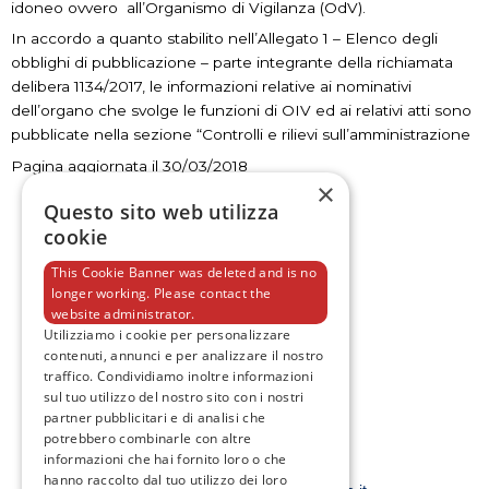
idoneo ovvero all’Organismo di Vigilanza (OdV).
In accordo a quanto stabilito nell’Allegato 1 – Elenco degli
obblighi di pubblicazione – parte integrante della richiamata
delibera 1134/2017, le informazioni relative ai nominativi
dell’organo che svolge le funzioni di OIV ed ai relativi atti sono
pubblicate nella sezione “Controlli e rilievi sull’amministrazione
Pagina aggiornata il 30/03/2018
×
Questo sito web utilizza
cookie
This Cookie Banner was deleted and is no
longer working. Please contact the
website administrator.
F
T
I
Y
a
w
n
o
Utilizziamo i cookie per personalizzare
c
i
s
u
contenuti, annunci e per analizzare il nostro
e
t
t
t
traffico. Condividiamo inoltre informazioni
b
t
a
u
sul tuo utilizzo del nostro sito con i nostri
o
e
g
b
o
r
r
e
partner pubblicitari e di analisi che
k
a
potrebbero combinarle con altre
-
m
informazioni che hai fornito loro o che
f
Email:
hanno raccolto dal tuo utilizzo dei loro