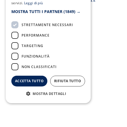
smacampaniaspa@pec.it –
info@smacampania.it
servizi.
Leggi di più
MOSTRA TUTTI I PARTNER
(1849) →
STRETTAMENTE NECESSARI
PERFORMANCE
Fax:
0823/21034
TARGETING
FUNZIONALITÀ
NON CLASSIFICATI
ACCETTA TUTTO
RIFIUTA TUTTO
Telefono:
0823/322550
MOSTRA DETTAGLI