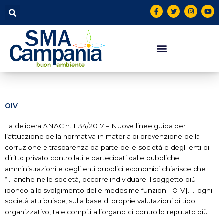
Vai
contenuto
F
T
I
Y
a
w
n
o
al
c
i
s
u
contenuto
e
t
t
t
b
t
a
u
o
e
g
b
o
r
r
e
k
a
-
m
f
OIV
La delibera ANAC n. 1134/2017 – Nuove linee guida per
l’attuazione della normativa in materia di prevenzione della
corruzione e trasparenza da parte delle società e degli enti di
diritto privato controllati e partecipati dalle pubbliche
amministrazioni e degli enti pubblici economici chiarisce che
“… anche nelle società, occorre individuare il soggetto più
idoneo allo svolgimento delle medesime funzioni [OIV]. … ogni
società attribuisce, sulla base di proprie valutazioni di tipo
organizzativo, tale compiti all’organo di controllo reputato più