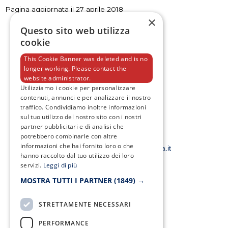
Pagina aggiornata il 27 aprile 2018
×
Questo sito web utilizza
cookie
This Cookie Banner was deleted and is no
longer working. Please contact the
F
T
I
Y
website administrator.
a
w
n
o
Utilizziamo i cookie per personalizzare
c
i
s
u
contenuti, annunci e per analizzare il nostro
e
t
t
t
b
t
a
u
traffico. Condividiamo inoltre informazioni
o
e
g
b
sul tuo utilizzo del nostro sito con i nostri
o
r
r
e
partner pubblicitari e di analisi che
k
a
potrebbero combinarle con altre
-
m
Email:
f
informazioni che hai fornito loro o che
smacampaniaspa@pec.it –
info@smacampania.it
hanno raccolto dal tuo utilizzo dei loro
servizi.
Leggi di più
MOSTRA TUTTI I PARTNER
(1849) →
STRETTAMENTE NECESSARI
Fax:
0823/21034
PERFORMANCE