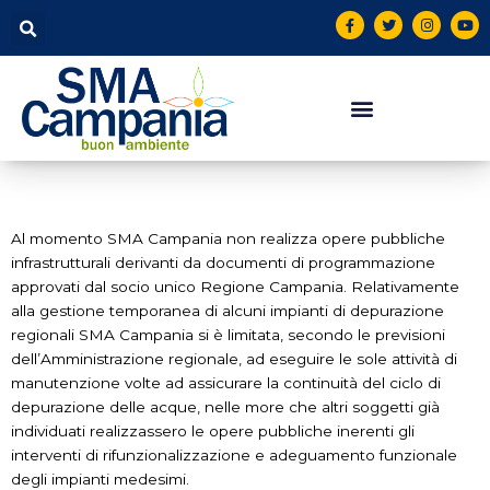
Vai
contenuto
F
T
I
Y
a
w
n
o
al
c
i
s
u
contenuto
e
t
t
t
b
t
a
u
o
e
g
b
o
r
r
e
k
a
-
m
f
Al momento SMA Campania non realizza opere pubbliche
infrastrutturali derivanti da documenti di programmazione
approvati dal socio unico Regione Campania. Relativamente
alla gestione temporanea di alcuni impianti di depurazione
regionali SMA Campania si è limitata, secondo le previsioni
dell’Amministrazione regionale, ad eseguire le sole attività di
manutenzione volte ad assicurare la continuità del ciclo di
depurazione delle acque, nelle more che altri soggetti già
individuati realizzassero le opere pubbliche inerenti gli
interventi di rifunzionalizzazione e adeguamento funzionale
degli impianti medesimi.