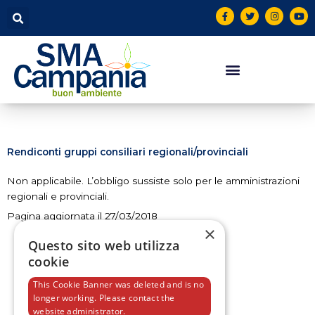
Vai
contenuto
F
T
I
Y
a
w
n
o
al
c
i
s
u
contenuto
e
t
t
t
b
t
a
u
o
e
g
b
o
r
r
e
k
a
-
m
f
Rendiconti gruppi consiliari regionali/provinciali
Non applicabile. L’obbligo sussiste solo per le amministrazioni
regionali e provinciali.
Pagina aggiornata il 27/03/2018
×
Questo sito web utilizza
cookie
This Cookie Banner was deleted and is no
longer working. Please contact the
F
T
I
Y
website administrator.
a
w
n
o