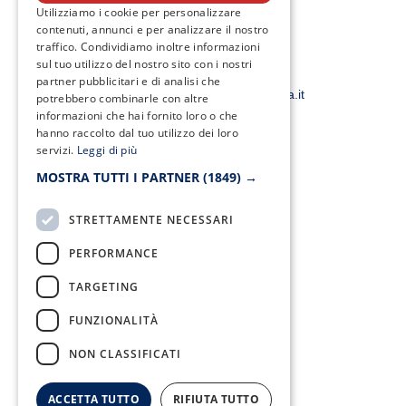
c
i
s
u
Utilizziamo i cookie per personalizzare
e
t
t
t
contenuti, annunci e per analizzare il nostro
b
t
a
u
traffico. Condividiamo inoltre informazioni
o
e
g
b
sul tuo utilizzo del nostro sito con i nostri
o
r
r
e
Email:
k
a
partner pubblicitari e di analisi che
-
m
smacampaniaspa@pec.it –
info@smacampania.it
potrebbero combinarle con altre
f
informazioni che hai fornito loro o che
hanno raccolto dal tuo utilizzo dei loro
servizi.
Leggi di più
MOSTRA TUTTI I PARTNER
(1849) →
Fax:
0823/21034
STRETTAMENTE NECESSARI
PERFORMANCE
TARGETING
Telefono:
0823/322550
FUNZIONALITÀ
NON CLASSIFICATI
ACCETTA TUTTO
RIFIUTA TUTTO