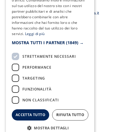
traffico. Condividiamo inoltre informazioni
o
e
g
b
o
r
r
e
sul tuo utilizzo del nostro sito con i nostri
Email:
k
a
partner pubblicitari e di analisi che
smacampaniaspa@pec.it –
info@smacampania.it
-
m
potrebbero combinarle con altre
f
informazioni che hai fornito loro o che
hanno raccolto dal tuo utilizzo dei loro
servizi.
Leggi di più
Fax:
MOSTRA TUTTI I PARTNER
(1849) →
0823/21034
STRETTAMENTE NECESSARI
PERFORMANCE
Telefono:
TARGETING
0823/322550
FUNZIONALITÀ
NON CLASSIFICATI
ACCETTA TUTTO
RIFIUTA TUTTO
MOSTRA DETTAGLI