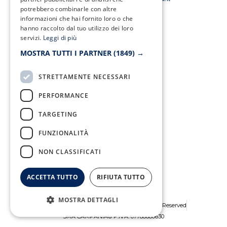
-
m
potrebbero combinarle con altre
f
informazioni che hai fornito loro o che
hanno raccolto dal tuo utilizzo dei loro
servizi.
Leggi di più
Fax:
MOSTRA TUTTI I PARTNER
(1849) →
0823/21034
STRETTAMENTE NECESSARI
PERFORMANCE
Telefono:
0823/322550
TARGETING
FUNZIONALITÀ
NON CLASSIFICATI
ACCETTA TUTTO
RIFIUTA TUTTO
MOSTRA DETTAGLI
Copyright © 2026 SMA Campania - All Rights Reserved
SMA CAMPANIA® P.IVA: 07788680630