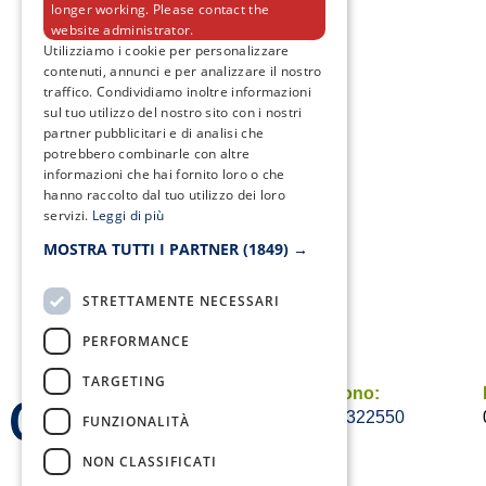
longer working. Please contact the
website administrator.
Utilizziamo i cookie per personalizzare
contenuti, annunci e per analizzare il nostro
traffico. Condividiamo inoltre informazioni
sul tuo utilizzo del nostro sito con i nostri
partner pubblicitari e di analisi che
potrebbero combinarle con altre
informazioni che hai fornito loro o che
hanno raccolto dal tuo utilizzo dei loro
servizi.
Leggi di più
MOSTRA TUTTI I PARTNER
(1849) →
STRETTAMENTE NECESSARI
PERFORMANCE
TARGETING
Telefono:
0823/322550
FUNZIONALITÀ
NON CLASSIFICATI