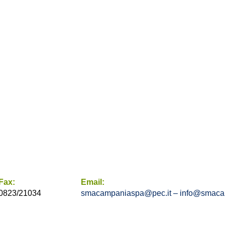
Fax:
Email:
0823/21034
smacampaniaspa@pec.it –
info@smacam