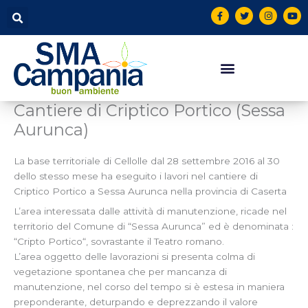
Vai
contenuto
F
T
I
Y
a
w
n
o
al
c
i
s
u
contenuto
e
t
t
t
b
t
a
u
o
e
g
b
o
r
r
e
k
a
-
m
f
Cantiere di Criptico Portico (Sessa
Aurunca)
La base territoriale di Cellolle dal 28 settembre 2016 al 30
dello stesso mese ha eseguito i lavori nel cantiere di
Criptico Portico a Sessa Aurunca nella provincia di Caserta
L’area interessata dalle attività di manutenzione, ricade nel
territorio del Comune di “Sessa Aurunca” ed è denominata :
“Cripto Portico“, sovrastante il Teatro romano.
L’area oggetto delle lavorazioni si presenta colma di
vegetazione spontanea che per mancanza di
manutenzione, nel corso del tempo si è estesa in maniera
preponderante, deturpando e deprezzando il valore