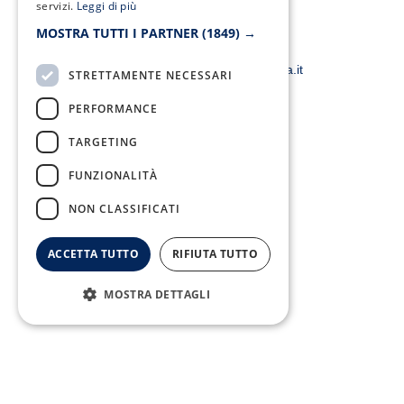
f
servizi.
Leggi di più
MOSTRA TUTTI I PARTNER
(1849) →
Email:
smacampaniaspa@pec.it –
info@smacampania.it
STRETTAMENTE NECESSARI
PERFORMANCE
TARGETING
FUNZIONALITÀ
NON CLASSIFICATI
Fax:
ACCETTA TUTTO
RIFIUTA TUTTO
0823/21034
MOSTRA DETTAGLI