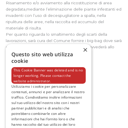
Risanamento e/o avviamento alla ricostituzione di area
degradata,mediante l’eliminazione delle piante infestanti ed
invadenti con l’uso di decespugliatore a spalla, nella
ripulitura delle aree, nella raccolta ed accumulo del
materiale di risulta.
Per quanto riguarda lo smaltimento degli scarti della
lavorazioni, sarà cura del Comune fornire i big-bag dove sarà
depositato tale materiale, lo stesso Ente provvederà allo
×
Questo sito web utilizza
smaltimento.
cookie
[masterslider id=”68″]
This Cookie Banner was deleted and is no
longer working. Please contact the
website administrator.
Utilizziamo i cookie per personalizzare
F
T
I
Y
contenuti, annunci e per analizzare il nostro
a
w
n
o
traffico. Condividiamo inoltre informazioni
c
i
s
u
e
t
t
t
sul tuo utilizzo del nostro sito con i nostri
b
t
a
u
partner pubblicitari e di analisi che
o
e
g
b
potrebbero combinarle con altre
o
r
r
e
informazioni che hai fornito loro o che
k
a
-
m
hanno raccolto dal tuo utilizzo dei loro