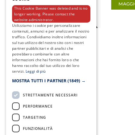
MAGGI
This Cookie Banner was deleted and is no
longer working. Please contact the
website administrator.
Utilizziamo i cookie per personalizzare
contenuti, annunci e per analizzare il nostro
traffico. Condividiamo inoltre informazioni
sul tuo utilizzo del nostro sito con i nostri
partner pubblicitari e di analisi che
potrebbero combinarle con altre
informazioni che hai fornito loro o che
hanno raccolto dal tuo utilizzo dei loro
servizi.
Leggi di più
MOSTRA TUTTI I PARTNER
(1849) →
STRETTAMENTE NECESSARI
PERFORMANCE
TARGETING
FUNZIONALITÀ