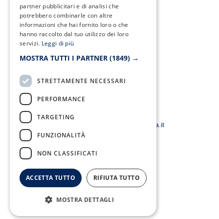
c
i
s
u
partner pubblicitari e di analisi che
e
t
t
t
potrebbero combinarle con altre
b
t
a
u
informazioni che hai fornito loro o che
o
e
g
b
hanno raccolto dal tuo utilizzo dei loro
o
r
r
e
k
a
servizi.
Leggi di più
-
m
f
MOSTRA TUTTI I PARTNER
(1849) →
STRETTAMENTE NECESSARI
PERFORMANCE
Email:
TARGETING
smacampaniaspa@pec.it –
info@smacampania.it
FUNZIONALITÀ
NON CLASSIFICATI
ACCETTA TUTTO
RIFIUTA TUTTO
MOSTRA DETTAGLI