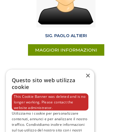
SIG. PAOLO ALTIERI
MAGGIORI INFORMAZIONI
×
Questo sito web utilizza
cookie
This Cookie Banner was deleted and is no
longer working. Please contact the
website administrator.
Utilizziamo i cookie per personalizzare
contenuti, annunci e per analizzare il nostro
traffico. Condividiamo inoltre informazioni
F
T
I
Y
sul tuo utilizzo del nostro sito con i nostri
a
w
n
o