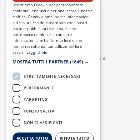
F
T
I
Y
Utilizziamo i cookie per personalizzare
a
w
n
o
contenuti, annunci e per analizzare il nostro
c
i
s
u
traffico. Condividiamo inoltre informazioni
e
t
t
t
b
t
a
u
sul tuo utilizzo del nostro sito con i nostri
o
e
g
b
partner pubblicitari e di analisi che
o
r
r
e
potrebbero combinarle con altre
k
a
informazioni che hai fornito loro o che
-
m
f
hanno raccolto dal tuo utilizzo dei loro
Email:
servizi.
Leggi di più
smacampaniaspa@pec.it –
info@smacampania.it
MOSTRA TUTTI I PARTNER
(1849) →
STRETTAMENTE NECESSARI
PERFORMANCE
TARGETING
Fax:
FUNZIONALITÀ
0823/21034
NON CLASSIFICATI
ACCETTA TUTTO
RIFIUTA TUTTO