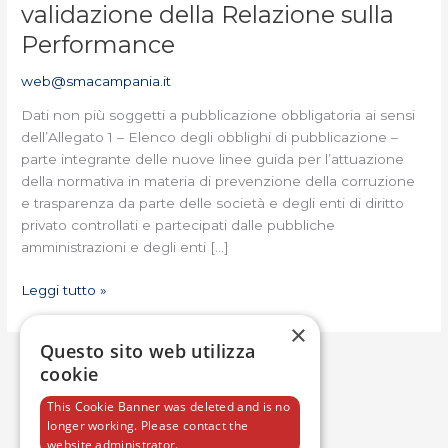
dell’OIV
validazione della Relazione sulla
di
Performance
validazione
della
web@smacampania.it
Relazione
sulla
Dati non più soggetti a pubblicazione obbligatoria ai sensi
Performance
dell’Allegato 1 – Elenco degli obblighi di pubblicazione –
parte integrante delle nuove linee guida per l’attuazione
della normativa in materia di prevenzione della corruzione
e trasparenza da parte delle società e degli enti di diritto
privato controllati e partecipati dalle pubbliche
amministrazioni e degli enti […]
Leggi tutto »
×
Questo sito web utilizza
cookie
This Cookie Banner was deleted and is no
longer working. Please contact the
website administrator.