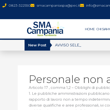
Vai
contenuto
0823-322550
smacampaniaspa@pec.it
info@smacamp
al
contenuto
HOME
CHI SIA
AVVISO SELEZIONE P
RICORDIAMO I NUMERI UT
Dal 15 giugno al 30 settembr
New Post
Personale non 
Articolo 17 , comma 1,2 – Obblighi di pubbli
1. Le pubbliche amministrazioni pubblicano a
rapporto di lavoro non a tempo indeterminato
diverse qualifiche e aree professionali, ivi c