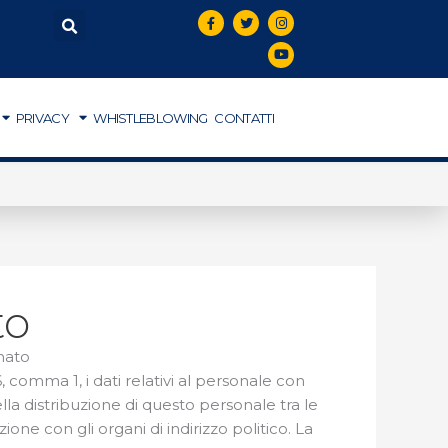
F
T
I
Y
a
w
n
o
c
i
s
u
e
t
t
t
b
t
a
u
o
e
g
b
o
r
r
e
k
a
PRIVACY
WHISTLEBLOWING
CONTATTI
-
m
f
olosità per gli incendi boschivi.
to
inato
 comma 1, i dati relativi al personale con
la distribuzione di questo personale tra le
ione con gli organi di indirizzo politico. La