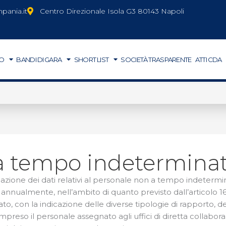
ania.it
Centro Direzionale Isola G3 80143 Napoli
MO
BANDI DI GARA
SHORT LIST
SOCIETÀ TRASPARENTE
ATTI CDA
ILI PER LE SEGNALAZIONI
e (salvo proroga) scatta in Campania lo stato di grave peric
a tempo indetermina
cazione dei dati relativi al personale non a tempo indeterm
nnualmente, nell’ambito di quanto previsto dall’articolo 16,
, con la indicazione delle diverse tipologie di rapporto, del
ompreso il personale assegnato agli uffici di diretta collaboraz