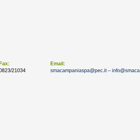
Fax:
Email:
0823/21034
smacampaniaspa@pec.it –
info@smacam
 SMA Campania - All Rights Reserved
SMA CAMPANIA® P.IVA: 07788680630