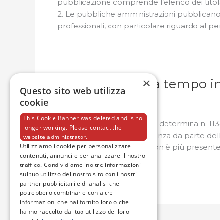
pubblicazione comprende l’elenco dei titola
2. Le pubbliche amministrazioni pubblicano t
professionali, con particolare riguardo al per
×
Personale non a tempo i
Personale
Questo sito web utilizza
non
cookie
web@smacampania.it
a
tempo
This Cookie Banner was deleted and is no
Ai sensi dell’allegato 1 della determina n. 
longer working. Please contact the
indeterminato
della corruzione e trasparenza da parte delle
website administrator.
Utilizziamo i cookie per personalizzare
enti pubblici economici, non è più presente
contenuti, annunci e per analizzare il nostro
traffico. Condividiamo inoltre informazioni
Leggi tutto »
sul tuo utilizzo del nostro sito con i nostri
partner pubblicitari e di analisi che
potrebbero combinarle con altre
informazioni che hai fornito loro o che
hanno raccolto dal tuo utilizzo dei loro