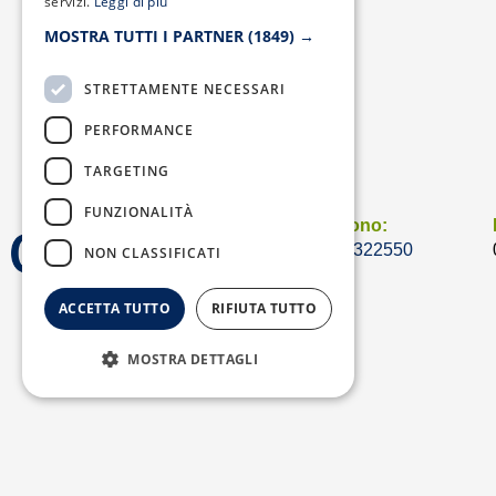
servizi.
Leggi di più
MOSTRA TUTTI I PARTNER
(1849) →
STRETTAMENTE NECESSARI
PERFORMANCE
TARGETING
FUNZIONALITÀ
Telefono:
0823/322550
NON CLASSIFICATI
ACCETTA TUTTO
RIFIUTA TUTTO
MOSTRA DETTAGLI
Copyright © 2026