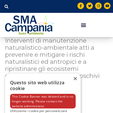
Vai
contenuto
F
T
I
Y
a
w
n
o
al
c
i
s
u
contenuto
e
t
t
t
b
t
a
u
o
e
g
b
o
r
r
e
k
a
-
m
f
Interventi di manutenzione
naturalistico-ambientale atti a
prevenire e mitigare i rischi
naturalistici ed antropici e a
ripristinare gli ecosistemi
danneggiati da incendi boschivi
×
(POC)
Questo sito web utilizza
cookie
This Cookie Banner was deleted and is no
longer working. Please contact the
F
T
I
Y
a
w
n
o
website administrator.
c
i
s
u
Utilizziamo i cookie per personalizzare