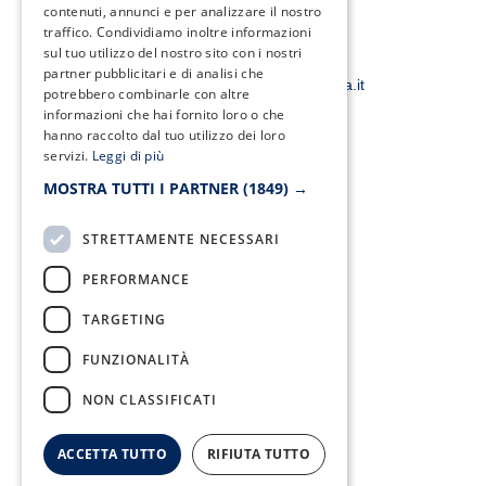
e
t
t
t
contenuti, annunci e per analizzare il nostro
b
t
a
u
traffico. Condividiamo inoltre informazioni
o
e
g
b
o
r
r
e
sul tuo utilizzo del nostro sito con i nostri
Email:
k
a
partner pubblicitari e di analisi che
-
m
smacampaniaspa@pec.it –
info@smacampania.it
potrebbero combinarle con altre
f
informazioni che hai fornito loro o che
hanno raccolto dal tuo utilizzo dei loro
servizi.
Leggi di più
MOSTRA TUTTI I PARTNER
(1849) →
Fax:
0823/21034
STRETTAMENTE NECESSARI
PERFORMANCE
TARGETING
Telefono:
0823/322550
FUNZIONALITÀ
NON CLASSIFICATI
ACCETTA TUTTO
RIFIUTA TUTTO