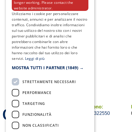
longer working. Please contact the
website administrator.
Utilizziamo i cookie per personalizzare
contenuti, annunci e per analizzare il nostro
traffico. Condividiamo inoltre informazioni
sul tuo utilizzo del nostro sito con i nostri
partner pubblicitari e di analisi che
potrebbero combinarle con altre
informazioni che hai fornito loro o che
hanno raccolto dal tuo utilizzo dei loro
servizi.
Leggi di più
MOSTRA TUTTI I PARTNER
(1849) →
STRETTAMENTE NECESSARI
PERFORMANCE
TARGETING
Telefono:
0823/322550
FUNZIONALITÀ
NON CLASSIFICATI