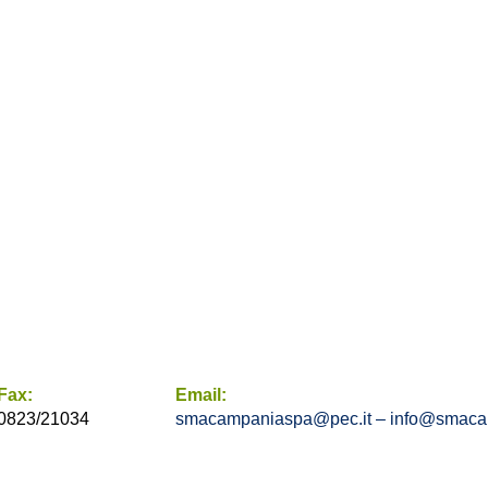
Fax:
Email:
0823/21034
smacampaniaspa@pec.it –
info@smacam