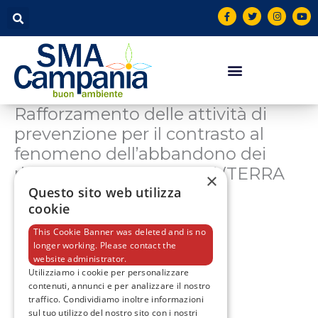
Vai
contenuto
F
T
I
Y
a
w
n
o
al
c
i
s
u
contenuto
e
t
t
t
b
t
a
u
o
e
g
b
o
r
r
e
k
a
-
m
f
Rafforzamento delle attività di
prevenzione per il contrasto al
fenomeno dell’abbandono dei
rifiuti e dei roghi di rifiuti (TERRA
×
DEI FUOCHI)
Questo sito web utilizza
cookie
This Cookie Banner was deleted and is no
longer working. Please contact the
F
T
I
Y
a
w
n
o
website administrator.
c
i
s
u
Utilizziamo i cookie per personalizzare
e
t
t
t
contenuti, annunci e per analizzare il nostro
b
t
a
u
o
e
g
b
traffico. Condividiamo inoltre informazioni
o
r
r
e
Email:
sul tuo utilizzo del nostro sito con i nostri