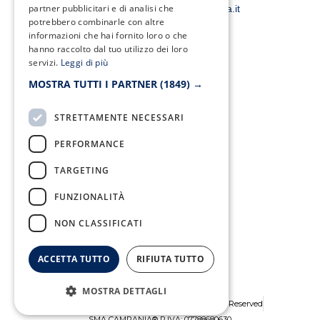
k
a
partner pubblicitari e di analisi che
smacampaniaspa@pec.it –
info@smacampania.it
-
m
potrebbero combinarle con altre
f
informazioni che hai fornito loro o che
hanno raccolto dal tuo utilizzo dei loro
servizi.
Leggi di più
Fax:
MOSTRA TUTTI I PARTNER
(1849) →
0823/21034
STRETTAMENTE NECESSARI
PERFORMANCE
Telefono:
TARGETING
0823/322550
FUNZIONALITÀ
NON CLASSIFICATI
ACCETTA TUTTO
RIFIUTA TUTTO
MOSTRA DETTAGLI
Copyright © 2026 SMA Campania - All Rights Reserved
SMA CAMPANIA® P.IVA: 07788680630