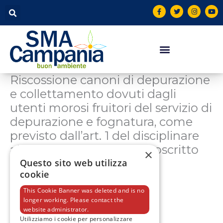
Vai
contenuto
F
T
I
Y
a
w
n
o
al
c
i
s
u
contenuto
e
t
t
t
b
t
a
u
o
e
g
b
o
r
r
e
k
a
-
m
f
Riscossione canoni di depurazione
e collettamento dovuti dagli
utenti morosi fruitori del servizio di
depurazione e fognatura, come
previsto dall’art. 1 del disciplinare
allegato al contratto sottoscritto
×
con Ragione Campania
Questo sito web utilizza
cookie
This Cookie Banner was deleted and is no
longer working. Please contact the
F
T
I
Y
a
w
n
o
website administrator.
c
i
s
u
Utilizziamo i cookie per personalizzare