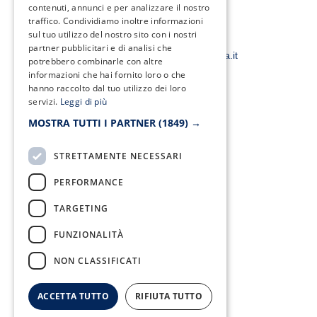
e
t
t
t
contenuti, annunci e per analizzare il nostro
b
t
a
u
traffico. Condividiamo inoltre informazioni
o
e
g
b
o
r
r
e
sul tuo utilizzo del nostro sito con i nostri
Email:
k
a
partner pubblicitari e di analisi che
-
m
smacampaniaspa@pec.it –
info@smacampania.it
potrebbero combinarle con altre
f
informazioni che hai fornito loro o che
hanno raccolto dal tuo utilizzo dei loro
servizi.
Leggi di più
MOSTRA TUTTI I PARTNER
(1849) →
Fax:
0823/21034
STRETTAMENTE NECESSARI
PERFORMANCE
TARGETING
Telefono:
0823/322550
FUNZIONALITÀ
NON CLASSIFICATI
ACCETTA TUTTO
RIFIUTA TUTTO