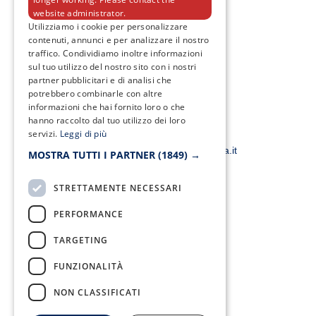
website administrator.
F
T
I
Y
Utilizziamo i cookie per personalizzare
a
w
n
o
contenuti, annunci e per analizzare il nostro
c
i
s
u
traffico. Condividiamo inoltre informazioni
e
t
t
t
b
t
a
u
sul tuo utilizzo del nostro sito con i nostri
o
e
g
b
partner pubblicitari e di analisi che
o
r
r
e
potrebbero combinarle con altre
k
a
informazioni che hai fornito loro o che
-
m
f
hanno raccolto dal tuo utilizzo dei loro
servizi.
Leggi di più
Email:
smacampaniaspa@pec.it –
info@smacampania.it
MOSTRA TUTTI I PARTNER
(1849) →
STRETTAMENTE NECESSARI
PERFORMANCE
TARGETING
Fax:
FUNZIONALITÀ
0823/21034
NON CLASSIFICATI