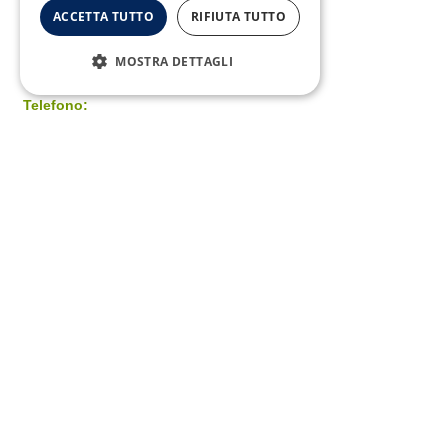
ACCETTA TUTTO
RIFIUTA TUTTO
MOSTRA DETTAGLI
Telefono:
0823/322550
Copyright © 2026 SMA Campania - All Rights Reserved
SMA CAMPANIA® P.IVA: 07788680630