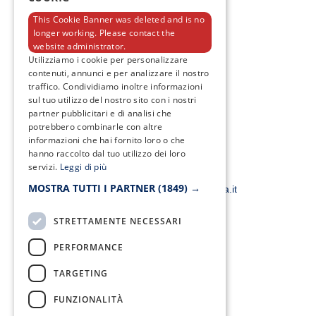
This Cookie Banner was deleted and is no
longer working. Please contact the
website administrator.
F
T
I
Y
Utilizziamo i cookie per personalizzare
a
w
n
o
contenuti, annunci e per analizzare il nostro
c
i
s
u
traffico. Condividiamo inoltre informazioni
e
t
t
t
sul tuo utilizzo del nostro sito con i nostri
b
t
a
u
o
e
g
b
partner pubblicitari e di analisi che
o
r
r
e
potrebbero combinarle con altre
k
a
informazioni che hai fornito loro o che
-
m
hanno raccolto dal tuo utilizzo dei loro
f
servizi.
Leggi di più
Email:
MOSTRA TUTTI I PARTNER
(1849) →
smacampaniaspa@pec.it –
info@smacampania.it
STRETTAMENTE NECESSARI
PERFORMANCE
TARGETING
FUNZIONALITÀ
Fax: