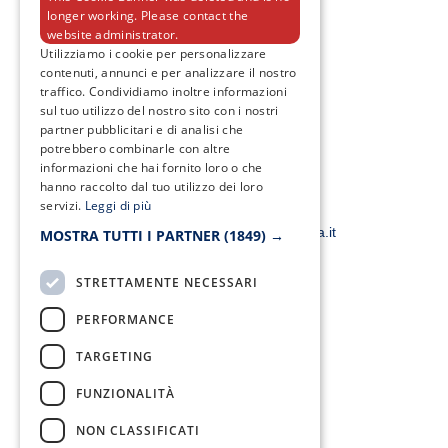
longer working. Please contact the
website administrator.
F
T
I
Y
Utilizziamo i cookie per personalizzare
a
w
n
o
contenuti, annunci e per analizzare il nostro
c
i
s
u
traffico. Condividiamo inoltre informazioni
e
t
t
t
sul tuo utilizzo del nostro sito con i nostri
b
t
a
u
o
e
g
b
partner pubblicitari e di analisi che
o
r
r
e
potrebbero combinarle con altre
k
a
informazioni che hai fornito loro o che
-
m
f
hanno raccolto dal tuo utilizzo dei loro
servizi.
Leggi di più
Email:
smacampaniaspa@pec.it –
info@smacampania.it
MOSTRA TUTTI I PARTNER
(1849) →
STRETTAMENTE NECESSARI
PERFORMANCE
TARGETING
FUNZIONALITÀ
Fax:
0823/21034
NON CLASSIFICATI