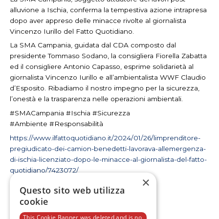
alluvione a Ischia, conferma la tempestiva azione intrapresa
dopo aver appreso delle minacce rivolte al giornalista
Vincenzo Iurillo del Fatto Quotidiano.
La SMA Campania, guidata dal CDA composto dal
presidente Tommaso Sodano, la consigliera Fiorella Zabatta
ed il consigliere Antonio Capasso, esprime solidarietà al
giornalista Vincenzo Iurillo e all’ambientalista WWF Claudio
d’Esposito. Ribadiamo il nostro impegno per la sicurezza,
l’onestà e la trasparenza nelle operazioni ambientali.
#SMACampania #Ischia #Sicurezza
#Ambiente #Responsabilità
https://www.ilfattoquotidiano.it/2024/01/26/limprenditore-
pregiudicato-dei-camion-benedetti-lavorava-allemergenza-
di-ischia-licenziato-dopo-le-minacce-al-giornalista-del-fatto-
quotidiano/7423072/
×
Questo sito web utilizza
cookie
This Cookie Banner was deleted and is no