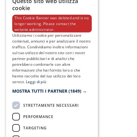
Questo sito web utilizza
cookie
This Cookie Banner was deleted and is no
longer working. Please contact the
website administrator.
Utilizziamo i cookie per personalizzare
contenuti, annunci e per analizzare il nostro
traffico. Condividiamo inoltre informazioni
sul tuo utilizzo del nostro sito con i nostri
partner pubblicitari e di analisi che
potrebbero combinarle con altre
F
T
I
Y
informazioni che hai fornito loro o che
a
w
n
o
hanno raccolto dal tuo utilizzo dei loro
c
i
s
u
servizi.
Leggi di più
e
t
t
t
b
t
a
u
MOSTRA TUTTI I PARTNER
(1849) →
o
e
g
b
o
r
r
e
k
a
-
m
STRETTAMENTE NECESSARI
f
PERFORMANCE
TARGETING