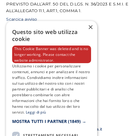
PREVISTO DALL’ART. 50 DEL D.LGS. N. 36/2023 E S.M.I. E
ALL’ALLEGATO 11.1, ART.1, COMMA 1.
Scarcica avviso
×
Questo sito web utilizza
cookie
This Cookie Banner was deleted and is no
longer working. Please contact the
website administrator.
Utilizziamo i cookie per personalizzare
F
T
I
Y
contenuti, annunci e per analizzare il nostro
a
w
n
o
c
i
s
u
traffico. Condividiamo inoltre informazioni
e
t
t
t
sul tuo utilizzo del nostro sito con i nostri
b
t
a
u
partner pubblicitari e di analisi che
o
e
g
b
potrebbero combinarle con altre
o
r
r
e
k
a
informazioni che hai fornito loro o che
-
m
hanno raccolto dal tuo utilizzo dei loro
f
servizi.
Leggi di più
MOSTRA TUTTI I PARTNER
(1849) →
Email:
smacampaniaspa@pec.it –
info@smacampania.it
STRETTAMENTE NECESSARI