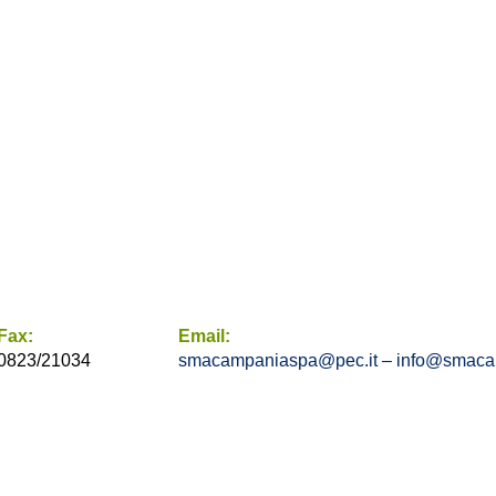
Fax:
Email:
0823/21034
smacampaniaspa@pec.it –
info@smacam