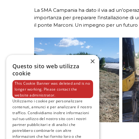
La SMA Campania ha dato il via ad un’operazi
importanza per preparare l’installazione di u
il ponte Marconi. Un impegno per un futuro p
×
Questo sito web utilizza
cookie
This Cookie Banner was deleted and is no
longer working. Please contact the
website administrator.
Utilizziamo i cookie per personalizzare
contenuti, annunci e per analizzare il nostro
traffico. Condividiamo inoltre informazioni
sul tuo utilizzo del nostro sito con i nostri
partner pubblicitari e di analisi che
potrebbero combinarle con altre
informazioni che hai fornito loro o che