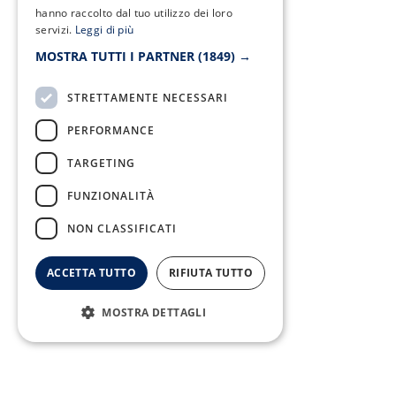
hanno raccolto dal tuo utilizzo dei loro
servizi.
Leggi di più
MOSTRA TUTTI I PARTNER
(1849) →
STRETTAMENTE NECESSARI
PERFORMANCE
TARGETING
FUNZIONALITÀ
NON CLASSIFICATI
F
T
I
Y
ACCETTA TUTTO
RIFIUTA TUTTO
a
w
n
o
c
i
s
u
e
t
t
t
MOSTRA DETTAGLI
b
t
a
u
o
e
g
b
o
r
r
e
k
a
-
m
f