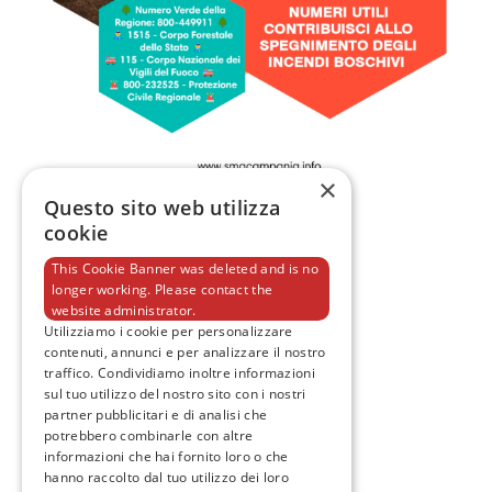
×
Questo sito web utilizza
cookie
This Cookie Banner was deleted and is no
longer working. Please contact the
website administrator.
Utilizziamo i cookie per personalizzare
contenuti, annunci e per analizzare il nostro
traffico. Condividiamo inoltre informazioni
F
T
I
Y
a
w
n
o
sul tuo utilizzo del nostro sito con i nostri
c
i
s
u
partner pubblicitari e di analisi che
e
t
t
t
potrebbero combinarle con altre
b
t
a
u
o
e
g
b
informazioni che hai fornito loro o che
o
r
r
e
hanno raccolto dal tuo utilizzo dei loro
k
a