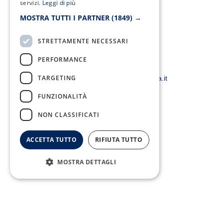
servizi.
Leggi di più
-
m
f
MOSTRA TUTTI I PARTNER
(1849) →
STRETTAMENTE NECESSARI
PERFORMANCE
Email:
TARGETING
smacampaniaspa@pec.it –
info@smacampania.it
FUNZIONALITÀ
NON CLASSIFICATI
ACCETTA TUTTO
RIFIUTA TUTTO
MOSTRA DETTAGLI
Fax:
0823/21034