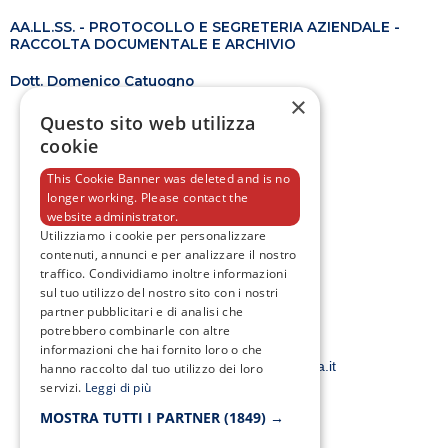
AA.LL.SS. - PROTOCOLLO E SEGRETERIA AZIENDALE -
RACCOLTA DOCUMENTALE E ARCHIVIO
Dott. Domenico Catuogno
×
Questo sito web utilizza
cookie
This Cookie Banner was deleted and is no
longer working. Please contact the
website administrator.
F
T
I
Y
a
w
n
o
Utilizziamo i cookie per personalizzare
c
i
s
u
contenuti, annunci e per analizzare il nostro
e
t
t
t
traffico. Condividiamo inoltre informazioni
b
t
a
u
o
e
g
b
sul tuo utilizzo del nostro sito con i nostri
o
r
r
e
partner pubblicitari e di analisi che
k
a
potrebbero combinarle con altre
-
m
Email:
informazioni che hai fornito loro o che
f
smacampaniaspa@pec.it –
info@smacampania.it
hanno raccolto dal tuo utilizzo dei loro
servizi.
Leggi di più
MOSTRA TUTTI I PARTNER
(1849) →