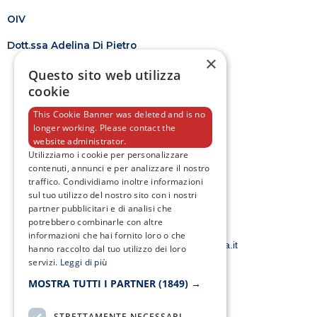
OIV
Dott.ssa Adelina Di Pietro
×
Questo sito web utilizza
cookie
This Cookie Banner was deleted and is no
longer working. Please contact the
F
T
I
Y
website administrator.
a
w
n
o
Utilizziamo i cookie per personalizzare
c
i
s
u
contenuti, annunci e per analizzare il nostro
e
t
t
t
traffico. Condividiamo inoltre informazioni
b
t
a
u
o
e
g
b
sul tuo utilizzo del nostro sito con i nostri
o
r
r
e
partner pubblicitari e di analisi che
k
a
potrebbero combinarle con altre
-
m
Email:
informazioni che hai fornito loro o che
f
smacampaniaspa@pec.it –
info@smacampania.it
hanno raccolto dal tuo utilizzo dei loro
servizi.
Leggi di più
MOSTRA TUTTI I PARTNER
(1849) →
STRETTAMENTE NECESSARI