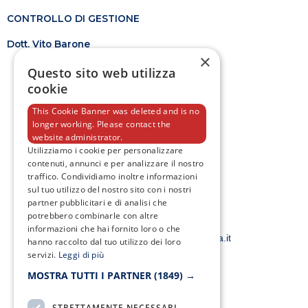
CONTROLLO DI GESTIONE
Dott. Vito Barone
×
Questo sito web utilizza
cookie
This Cookie Banner was deleted and is no
longer working. Please contact the
F
T
I
Y
website administrator.
a
w
n
o
Utilizziamo i cookie per personalizzare
c
i
s
u
contenuti, annunci e per analizzare il nostro
e
t
t
t
traffico. Condividiamo inoltre informazioni
b
t
a
u
o
e
g
b
sul tuo utilizzo del nostro sito con i nostri
o
r
r
e
partner pubblicitari e di analisi che
k
a
potrebbero combinarle con altre
-
m
Email:
informazioni che hai fornito loro o che
f
smacampaniaspa@pec.it –
info@smacampania.it
hanno raccolto dal tuo utilizzo dei loro
servizi.
Leggi di più
MOSTRA TUTTI I PARTNER
(1849) →
STRETTAMENTE NECESSARI