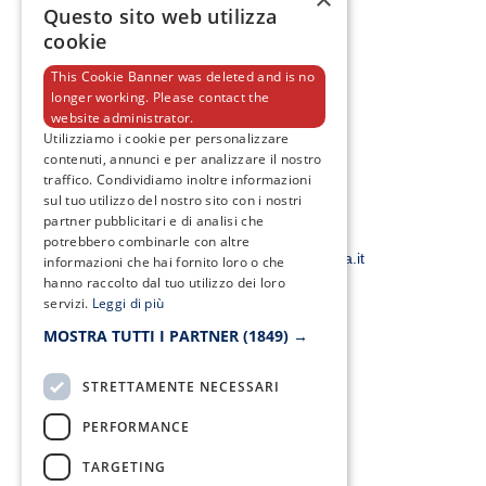
Questo sito web utilizza
cookie
This Cookie Banner was deleted and is no
longer working. Please contact the
F
T
I
Y
website administrator.
a
w
n
o
Utilizziamo i cookie per personalizzare
c
i
s
u
contenuti, annunci e per analizzare il nostro
e
t
t
t
b
t
a
u
traffico. Condividiamo inoltre informazioni
o
e
g
b
sul tuo utilizzo del nostro sito con i nostri
o
r
r
e
partner pubblicitari e di analisi che
k
a
Email:
-
m
potrebbero combinarle con altre
f
smacampaniaspa@pec.it –
info@smacampania.it
informazioni che hai fornito loro o che
hanno raccolto dal tuo utilizzo dei loro
servizi.
Leggi di più
MOSTRA TUTTI I PARTNER
(1849) →
STRETTAMENTE NECESSARI
Fax:
0823/21034
PERFORMANCE
TARGETING