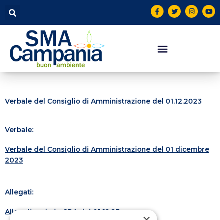
Vai
contenuto
F
T
I
Y
a
w
n
o
al
c
i
s
u
contenuto
e
t
t
t
b
t
a
u
o
e
g
b
o
r
r
e
k
a
-
m
f
Verbale del Consiglio di Amministrazione del 01.12.2023
Verbale:
Verbale del Consiglio di Amministrazione del 01 dicembre
2023
Allegati:
Allegati verbale CDA del 01.12.23
×