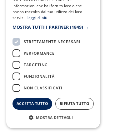
informazioni che hai fornito loro o che
hanno raccolto dal tuo utilizzo dei loro
servizi.
Leggi di più
F
T
I
Y
MOSTRA TUTTI I PARTNER
(1849) →
a
w
n
o
c
i
s
u
e
t
t
t
STRETTAMENTE NECESSARI
b
t
a
u
o
e
g
b
PERFORMANCE
o
r
r
e
k
a
-
m
TARGETING
f
FUNZIONALITÀ
NON CLASSIFICATI
ACCETTA TUTTO
RIFIUTA TUTTO
MOSTRA DETTAGLI