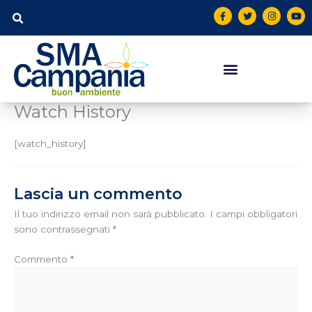
Vai
contenuto
F
T
I
Y
a
w
n
o
al
c
i
s
u
contenuto
e
t
t
t
b
t
a
u
o
e
g
b
o
r
r
e
k
a
-
m
f
Watch History
[watch_history]
Lascia un commento
Il tuo indirizzo email non sarà pubblicato.
I campi obbligatori
sono contrassegnati
*
Commento
*