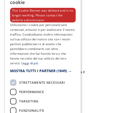
cookie
This Cookie Banner was deleted and is no
longer working. Please contact the
website administrator.
F
T
I
Y
Utilizziamo i cookie per personalizzare
a
w
n
o
contenuti, annunci e per analizzare il nostro
c
i
s
u
traffico. Condividiamo inoltre informazioni
e
t
t
t
sul tuo utilizzo del nostro sito con i nostri
b
t
a
u
o
e
g
b
partner pubblicitari e di analisi che
o
r
r
e
potrebbero combinarle con altre
k
a
informazioni che hai fornito loro o che
-
m
hanno raccolto dal tuo utilizzo dei loro
f
servizi.
Leggi di più
Email:
MOSTRA TUTTI I PARTNER
(1849) →
smacampaniaspa@pec.it –
info@smacampania.it
STRETTAMENTE NECESSARI
PERFORMANCE
TARGETING
FUNZIONALITÀ